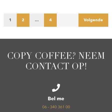
1
2
…
4
Volgende
COPY COFFEE? NEEM
CONTACT OP!
Bel me
06 - 340 361 00